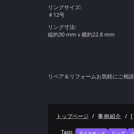
リングサイズ:
＃12号
リング寸法:
縦約30 mmｘ横約22.8 mm
リペア＆リフォームお気軽にご相談
トップページ
/
事例紹介
/
Tags
:
ダイヤモンド
リング